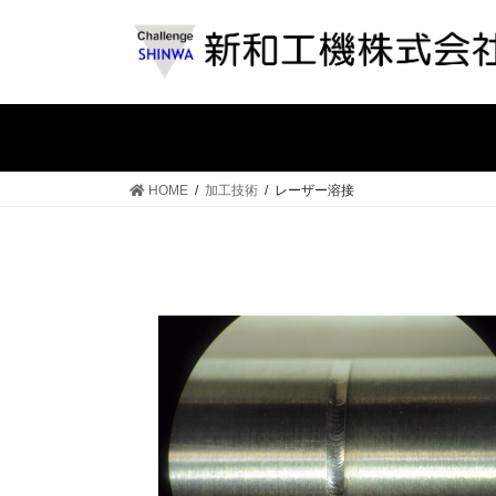
コ
ナ
ン
ビ
テ
ゲ
ン
ー
ツ
シ
へ
ョ
ス
ン
HOME
加工技術
レーザー溶接
キ
に
ッ
移
プ
動