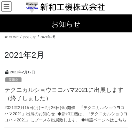
コ
ナ
ン
ビ
テ
ゲ
ン
ー
お知らせ
ツ
シ
へ
ョ
HOME
お知らせ
2021年2月
ス
ン
キ
に
ッ
移
2021年2月
プ
動
2021年2月12日
展示会
テクニカルショウヨコハマ2021に出展します
（終了しました）
2021年2月15日(月)〜2月26日(金)開催 『テクニカルショウヨコ
ハマ2021』出展のお知らせ ◆新和工機は、『テクニカルショウヨ
コハマ2021』にブースを出展致します。 ◆特設ページへはこちら