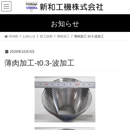
コ
ナ
ン
ビ
テ
ゲ
ン
ー
お知らせ
ツ
シ
へ
ョ
HOME
お知らせ
加工技術
薄肉加工
薄肉加工-t0.3-波加工
ス
ン
キ
に
ッ
移
2020年10月3日
プ
動
薄肉加工-t0.3-波加工