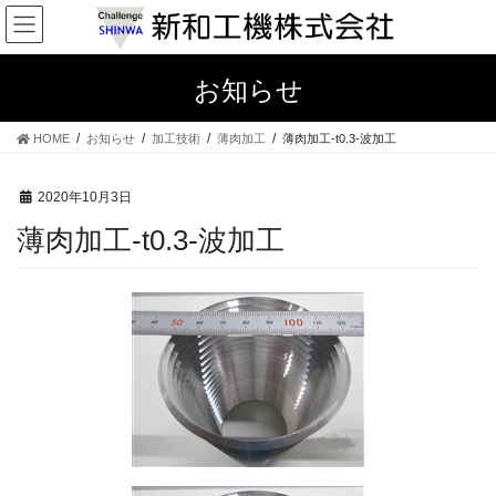
コ
ナ
ン
ビ
テ
ゲ
ン
ー
お知らせ
ツ
シ
へ
ョ
HOME
お知らせ
加工技術
薄肉加工
薄肉加工-t0.3-波加工
ス
ン
キ
に
ッ
移
2020年10月3日
プ
動
薄肉加工-t0.3-波加工